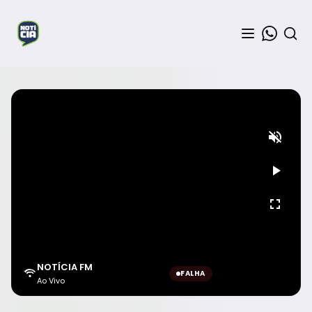
NOTÍCIA FM
FALHA
Ao Vivo
Aguardando sinal...