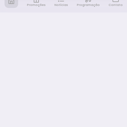
Promoções
Notícias
Programação
Contato
Notícia FM
Ligou, Virou Notícia!
NAVEGAÇÃO
Promoções
Programação
Sobre nós
Notícias
Equipe