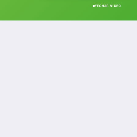
FECHAR VÍDEO
CONTATO
(19) 989314021
(19) 9 8931-4021
contato@noticiafm.com.br
comercial@noticiafm.com.br