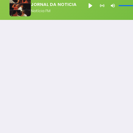
JORNAL DA NOTICIA
Notícia FM
Notícia FM
Ligou, Virou Notícia!
Todos os Direito Reservados - uHost ·
Política de P