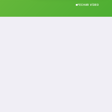
FECHAR VÍDEO
CONTATO
(19) 989314021
(19) 9 8931-4021
contato@noticiafm.com.br
comercial@noticiafm.com.br