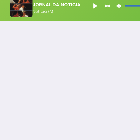
JORNAL DA NOTICIA
Notícia FM
Notícia FM
Ligou, Virou Notícia!
Todos os Direito Reservados - uHost ·
Política de P