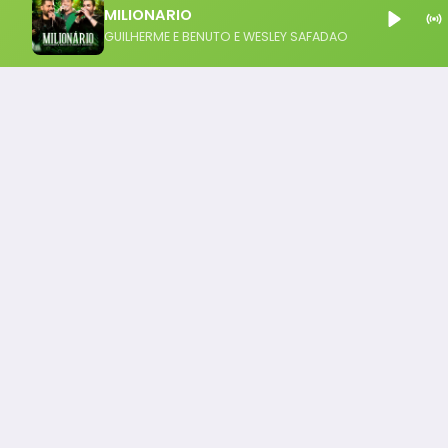
MILIONARIO
GUILHERME E BENUTO E WESLEY SAFADAO
Notícia FM
Ligou, Virou Notícia!
Todos os Direito Reservados - uHost ·
Política de P