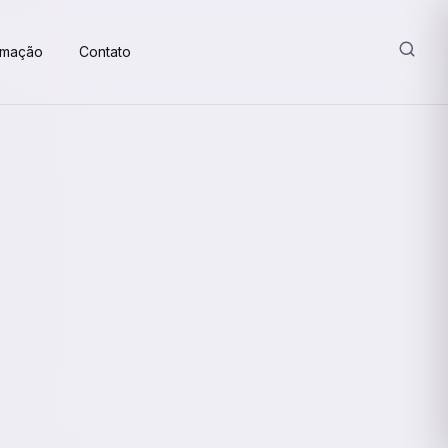
amação
Contato