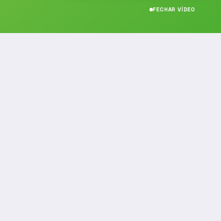
FECHAR VÍDEO
CONTATO
(19) 989314021
(19) 9 8931-4021
contato@noticiafm.com.br
comercial@noticiafm.com.br