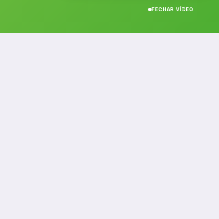
FECHAR VÍDEO
CONTATO
(19) 989314021
(19) 9 8931-4021
contato@noticiafm.com.br
comercial@noticiafm.com.br