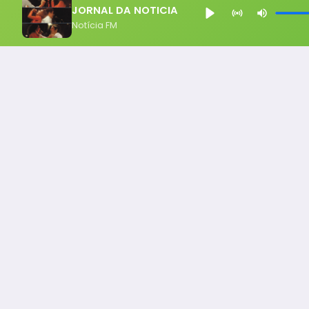
JORNAL DA NOTICIA
Notícia FM
Notícia FM
Ligou, Virou Notícia!
Todos os Direito Reservados - uHost ·
Política de P