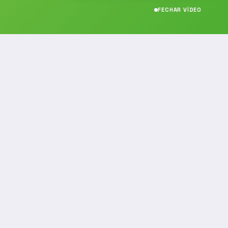
FECHAR VÍDEO
CONTATO
(19) 989314021
(19) 9 8931-4021
contato@noticiafm.com.br
comercial@noticiafm.com.br