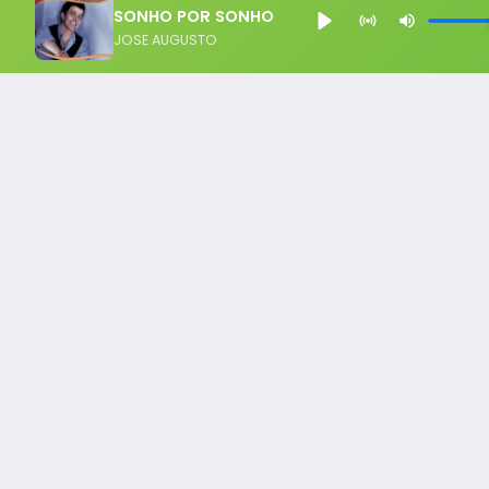
SONHO POR SONHO
JOSE AUGUSTO
Notícia FM
Ligou, Virou Notícia!
Todos os Direito Reservados - uHost ·
Política de P