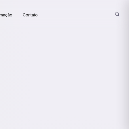
amação
Contato