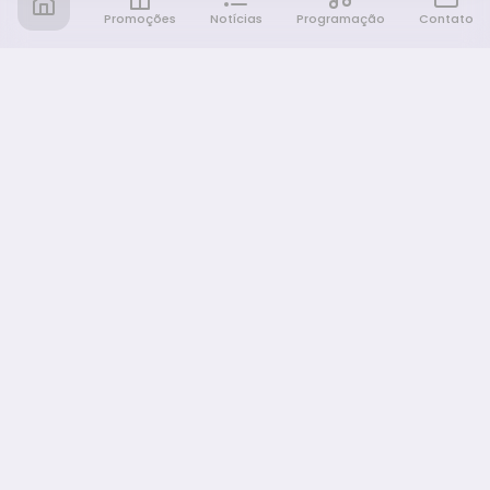
Promoções
Notícias
Programação
Contato
Notícia FM
Ligou, Virou Notícia!
NAVEGAÇÃO
Promoções
Programação
Sobre nós
Notícias
Equipe