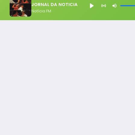
JORNAL DA NOTICIA
Notícia FM
Notícia FM
Ligou, Virou Notícia!
Todos os Direito Reservados - uHost ·
Política de P