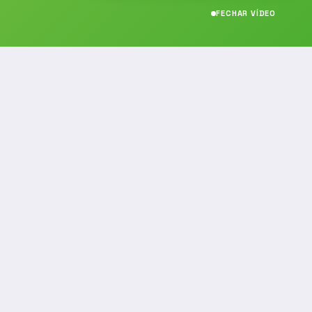
FECHAR VÍDEO
CONTATO
(19) 989314021
(19) 9 8931-4021
contato@noticiafm.com.br
comercial@noticiafm.com.br