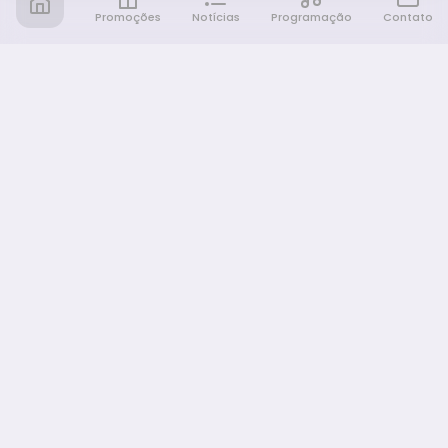
Promoções
Notícias
Programação
Contato
Notícia FM
Ligou, Virou Notícia!
NAVEGAÇÃO
Promoções
Programação
Sobre nós
Notícias
Equipe