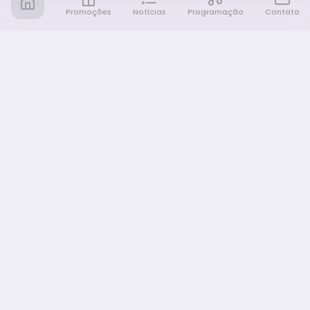
Promoções
Notícias
Programação
Contato
Notícia FM
Ligou, Virou Notícia!
NAVEGAÇÃO
Promoções
Programação
Sobre nós
Notícias
Equipe