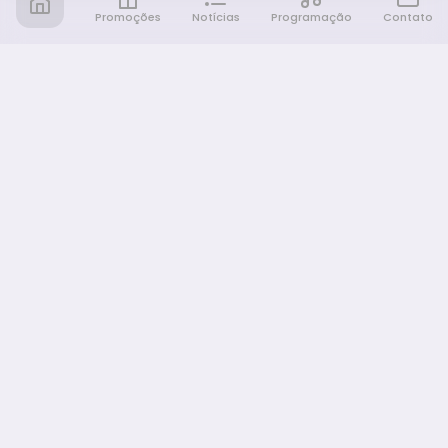
Promoções
Notícias
Programação
Contato
Notícia FM
Ligou, Virou Notícia!
NAVEGAÇÃO
Promoções
Programação
Sobre nós
Notícias
Equipe