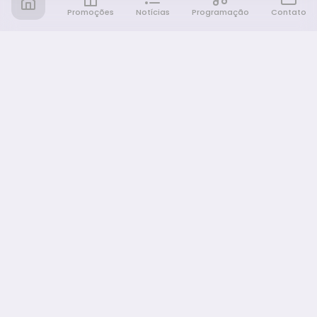
Promoções
Notícias
Programação
Contato
Notícia FM
Ligou, Virou Notícia!
NAVEGAÇÃO
Promoções
Programação
Sobre nós
Notícias
Equipe