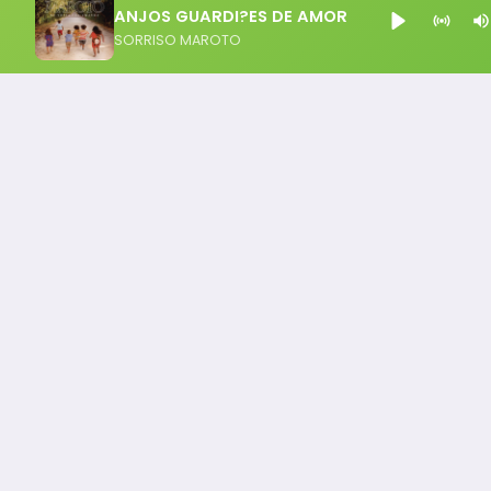
ANJOS GUARDI?ES DE AMOR
SORRISO MAROTO
Notícia FM
Ligou, Virou Notícia!
Todos os Direito Reservados - uHost ·
Política de P