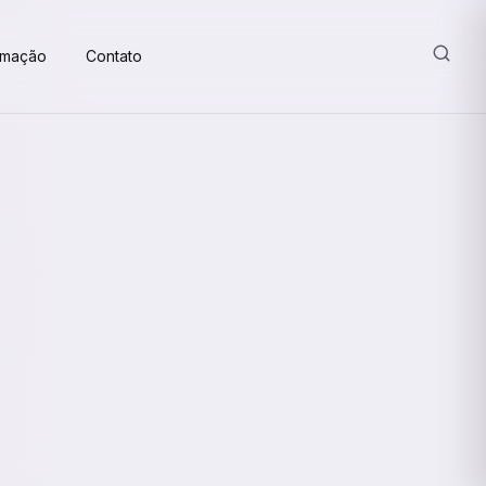
amação
Contato