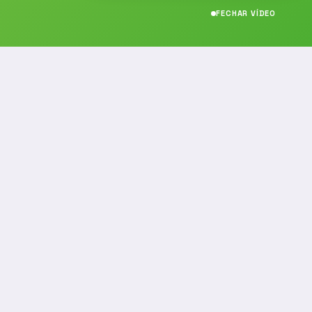
FECHAR VÍDEO
CONTATO
(19) 989314021
(19) 9 8931-4021
contato@noticiafm.com.br
comercial@noticiafm.com.br