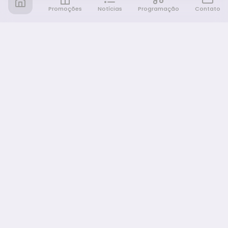
Promoções
Notícias
Programação
Contato
Notícia FM
Ligou, Virou Notícia!
NAVEGAÇÃO
Promoções
Programação
Sobre nós
Notícias
Equipe