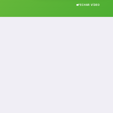
FECHAR VÍDEO
CONTATO
(19) 989314021
(19) 9 8931-4021
contato@noticiafm.com.br
comercial@noticiafm.com.br