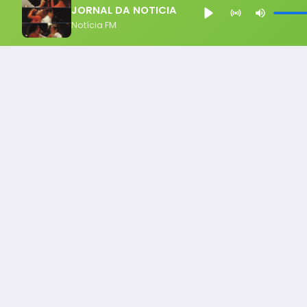
JORNAL DA NOTICIA
Notícia FM
Notícia FM
Ligou, Virou Notícia!
Todos os Direito Reservados - uHost ·
Política de P