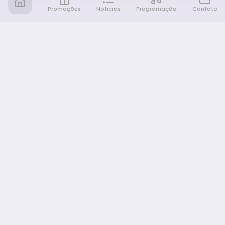
Promoções
Notícias
Programação
Contato
Notícia FM
Ligou, Virou Notícia!
NAVEGAÇÃO
Promoções
Programação
Sobre nós
Notícias
Equipe