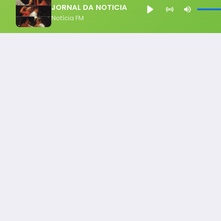
JORNAL DA NOTICIA
Notícia FM
Notícia FM
Ligou, Virou Notícia!
Todos os Direito Reservados - uHost ·
Política de P