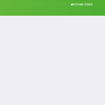
FECHAR VÍDEO
CONTATO
(19) 989314021
(19) 9 8931-4021
contato@noticiafm.com.br
comercial@noticiafm.com.br