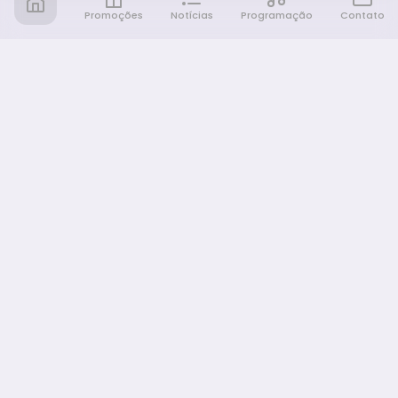
Promoções
Notícias
Programação
Contato
Notícia FM
Ligou, Virou Notícia!
NAVEGAÇÃO
Promoções
Programação
Sobre nós
Notícias
Equipe