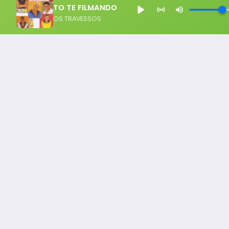
TO TE FILMANDO
OS TRAVESSOS
Notícia FM
Ligou, Virou Notícia!
Todos os Direito Reservados - uHost ·
Política de P