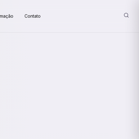
amação
Contato