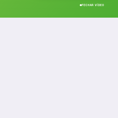
FECHAR VÍDEO
CONTATO
(19) 989314021
(19) 9 8931-4021
contato@noticiafm.com.br
comercial@noticiafm.com.br