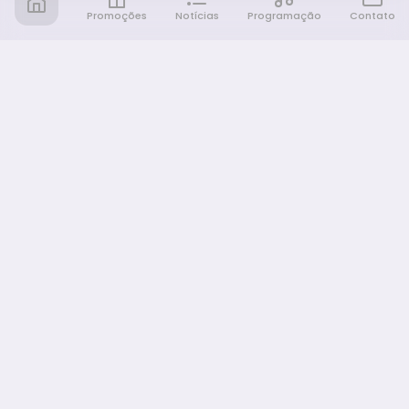
Promoções
Notícias
Programação
Contato
Notícia FM
Ligou, Virou Notícia!
NAVEGAÇÃO
Promoções
Programação
Sobre nós
Notícias
Equipe