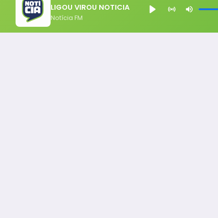
LIGOU VIROU NOTICIA
Notícia FM
Notícia FM
Ligou, Virou Notícia!
Todos os Direito Reservados - uHost ·
Política de P