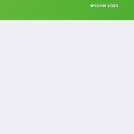
FECHAR VÍDEO
CONTATO
(19) 989314021
(19) 9 8931-4021
contato@noticiafm.com.br
comercial@noticiafm.com.br