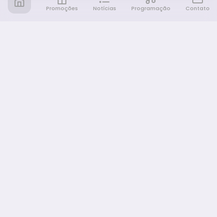
Promoções
Notícias
Programação
Contato
Notícia FM
Ligou, Virou Notícia!
NAVEGAÇÃO
Promoções
Programação
Sobre nós
Notícias
Equipe