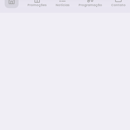
Promoções
Notícias
Programação
Contato
Notícia FM
Ligou, Virou Notícia!
NAVEGAÇÃO
Promoções
Programação
Sobre nós
Notícias
Equipe