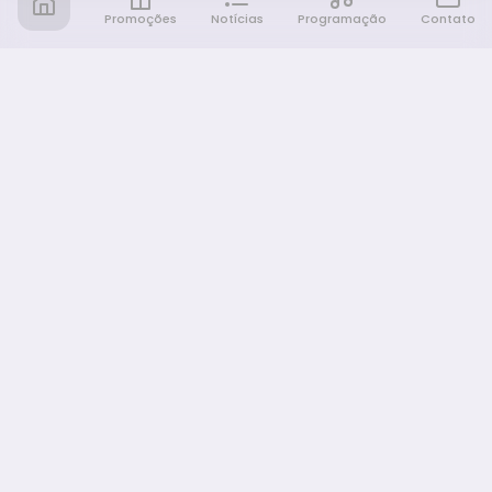
Promoções
Notícias
Programação
Contato
Notícia FM
Ligou, Virou Notícia!
NAVEGAÇÃO
Promoções
Programação
Sobre nós
Notícias
Equipe