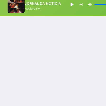
JORNAL DA NOTICIA
Notícia FM
Notícia FM
Ligou, Virou Notícia!
Todos os Direito Reservados - uHost ·
Política de P