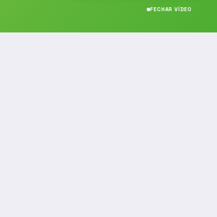
FECHAR VÍDEO
CONTATO
(19) 989314021
(19) 9 8931-4021
contato@noticiafm.com.br
comercial@noticiafm.com.br