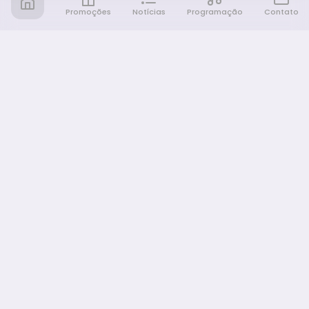
Promoções
Notícias
Programação
Contato
Notícia FM
Ligou, Virou Notícia!
NAVEGAÇÃO
Promoções
Programação
Sobre nós
Notícias
Equipe