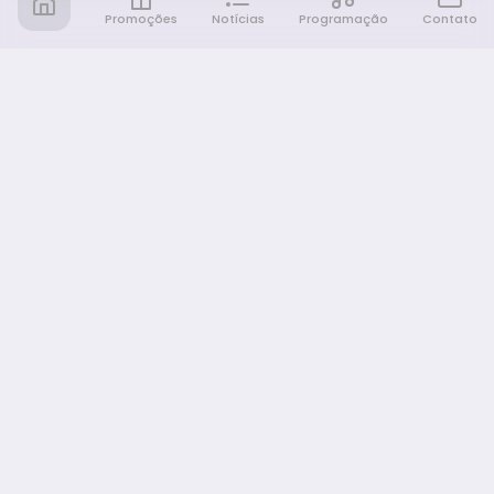
Promoções
Notícias
Programação
Contato
Notícia FM
Ligou, Virou Notícia!
NAVEGAÇÃO
Promoções
Programação
Sobre nós
Notícias
Equipe