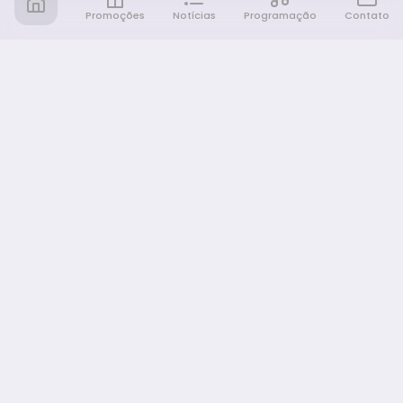
Promoções
Notícias
Programação
Contato
Notícia FM
Ligou, Virou Notícia!
NAVEGAÇÃO
Promoções
Programação
Sobre nós
Notícias
Equipe