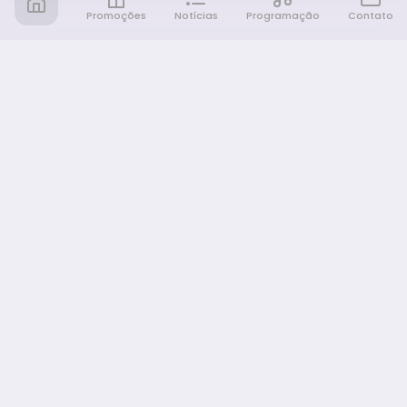
Promoções
Notícias
Programação
Contato
Notícia FM
Ligou, Virou Notícia!
NAVEGAÇÃO
Promoções
Programação
Sobre nós
Notícias
Equipe