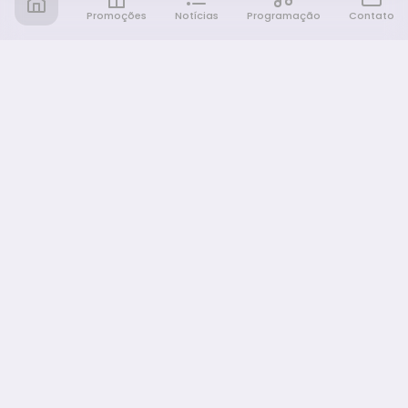
Promoções
Notícias
Programação
Contato
Notícia FM
Ligou, Virou Notícia!
NAVEGAÇÃO
Promoções
Programação
Sobre nós
Notícias
Equipe