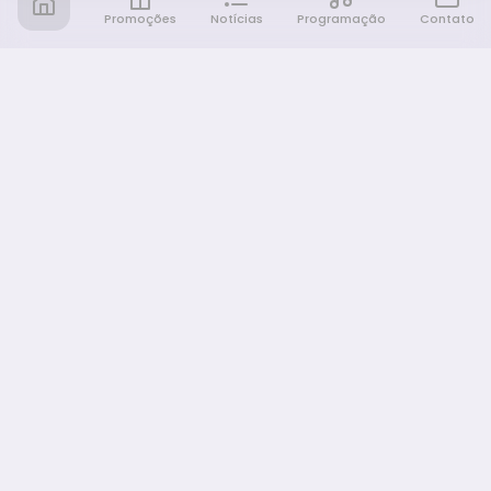
Promoções
Notícias
Programação
Contato
Notícia FM
Ligou, Virou Notícia!
NAVEGAÇÃO
Promoções
Programação
Sobre nós
Notícias
Equipe