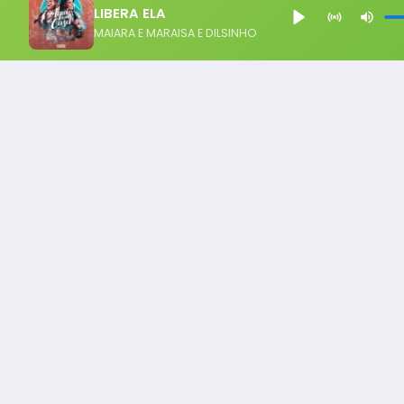
LIBERA ELA
MAIARA E MARAISA E DILSINHO
Notícia FM
Ligou, Virou Notícia!
Todos os Direito Reservados - uHost ·
Política de P