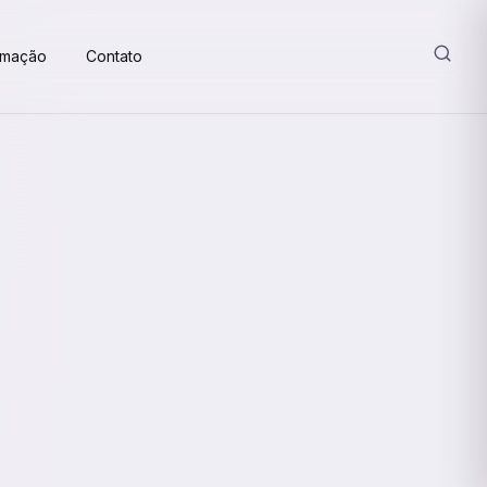
amação
Contato