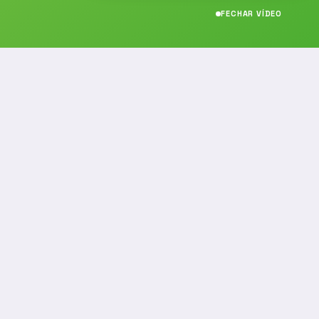
FECHAR VÍDEO
CONTATO
(19) 989314021
(19) 9 8931-4021
contato@noticiafm.com.br
comercial@noticiafm.com.br