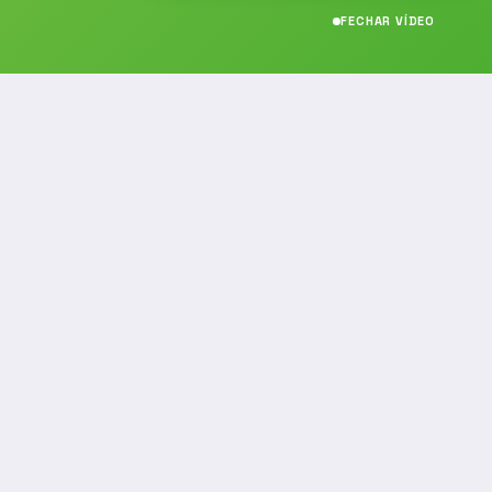
FECHAR VÍDEO
CONTATO
(19) 989314021
(19) 9 8931-4021
contato@noticiafm.com.br
comercial@noticiafm.com.br