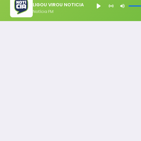
LIGOU VIROU NOTICIA
Notícia FM
Notícia FM
Ligou, Virou Notícia!
Todos os Direito Reservados - uHost ·
Política de P