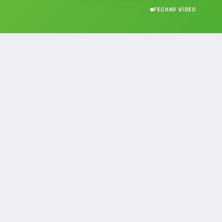
FECHAR VÍDEO
CONTATO
(19) 989314021
(19) 9 8931-4021
contato@noticiafm.com.br
comercial@noticiafm.com.br