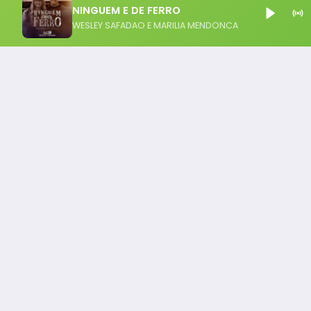
NINGUEM E DE FERRO
WESLEY SAFADAO E MARILIA MENDONCA
Notícia FM
Ligou, Virou Notícia!
Todos os Direito Reservados - uHost ·
Política de P