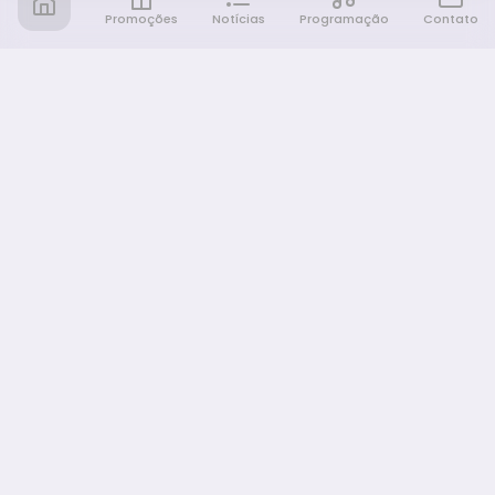
Promoções
Notícias
Programação
Contato
Notícia FM
Ligou, Virou Notícia!
NAVEGAÇÃO
Promoções
Programação
Sobre nós
Notícias
Equipe