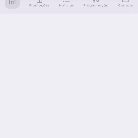
Promoções
Notícias
Programação
Contato
Notícia FM
Ligou, Virou Notícia!
NAVEGAÇÃO
Promoções
Programação
Sobre nós
Notícias
Equipe