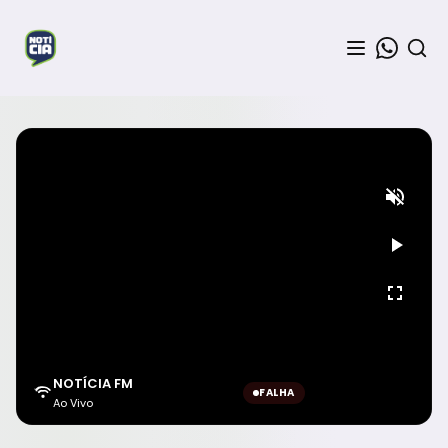
NOTÍCIA FM
FALHA
Ao Vivo
Aguardando sinal...