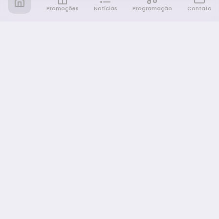
Promoções
Notícias
Programação
Contato
Notícia FM
Ligou, Virou Notícia!
NAVEGAÇÃO
Promoções
Programação
Sobre nós
Notícias
Equipe