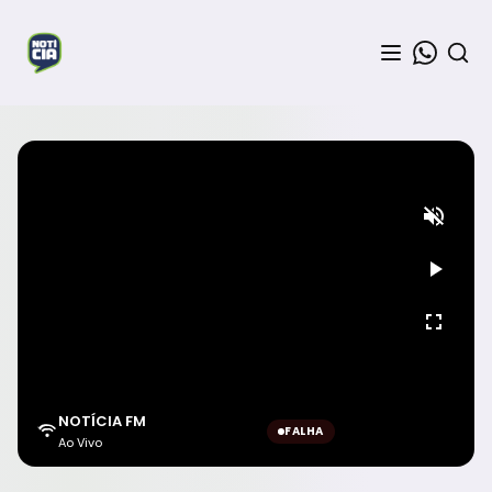
NOTÍCIA FM
FALHA
Ao Vivo
Aguardando sinal...