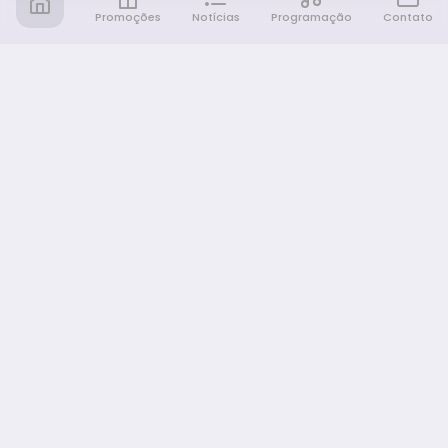
Promoções
Notícias
Programação
Contato
Notícia FM
Ligou, Virou Notícia!
NAVEGAÇÃO
Promoções
Programação
Sobre nós
Notícias
Equipe