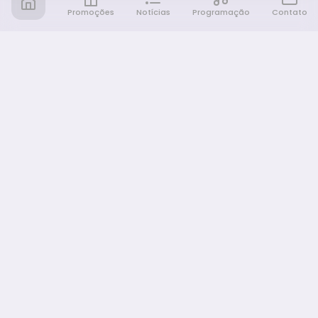
Promoções
Notícias
Programação
Contato
Notícia FM
Ligou, Virou Notícia!
NAVEGAÇÃO
Promoções
Programação
Sobre nós
Notícias
Equipe