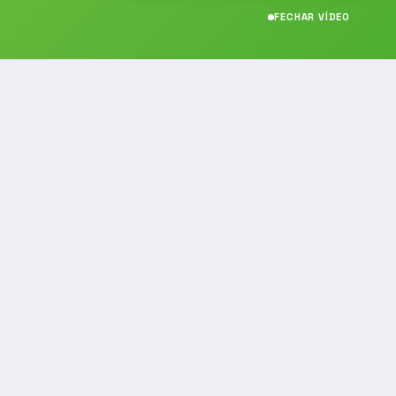
FECHAR VÍDEO
CONTATO
(19) 989314021
(19) 9 8931-4021
contato@noticiafm.com.br
comercial@noticiafm.com.br