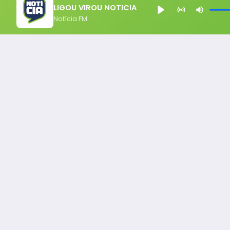
LIGOU VIROU NOTICIA
Notícia FM
Notícia FM
Ligou, Virou Notícia!
Todos os Direito Reservados - uHost ·
Política de P