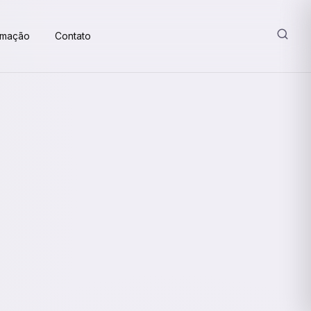
amação
Contato