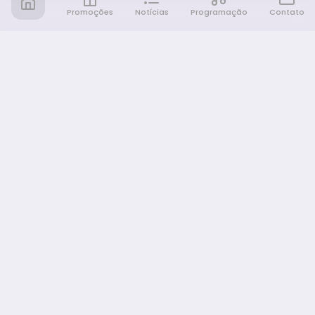
Promoções
Notícias
Programação
Contato
Notícia FM
Ligou, Virou Notícia!
NAVEGAÇÃO
Promoções
Programação
Sobre nós
Notícias
Equipe