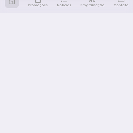
Promoções
Notícias
Programação
Contato
Notícia FM
Ligou, Virou Notícia!
NAVEGAÇÃO
Promoções
Programação
Sobre nós
Notícias
Equipe