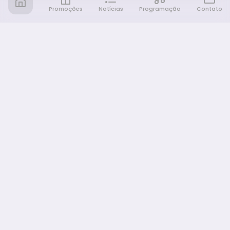
Promoções
Notícias
Programação
Contato
Notícia FM
Ligou, Virou Notícia!
NAVEGAÇÃO
Promoções
Programação
Sobre nós
Notícias
Equipe