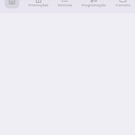
Promoções
Notícias
Programação
Contato
Notícia FM
Ligou, Virou Notícia!
NAVEGAÇÃO
Promoções
Programação
Sobre nós
Notícias
Equipe