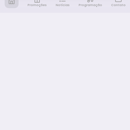
Promoções
Notícias
Programação
Contato
Notícia FM
Ligou, Virou Notícia!
NAVEGAÇÃO
Promoções
Programação
Sobre nós
Notícias
Equipe