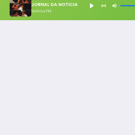
JORNAL DA NOTICIA
Notícia FM
Notícia FM
Ligou, Virou Notícia!
Todos os Direito Reservados - uHost ·
Política de P