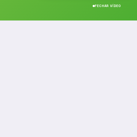
FECHAR VÍDEO
CONTATO
(19) 989314021
(19) 9 8931-4021
contato@noticiafm.com.br
comercial@noticiafm.com.br