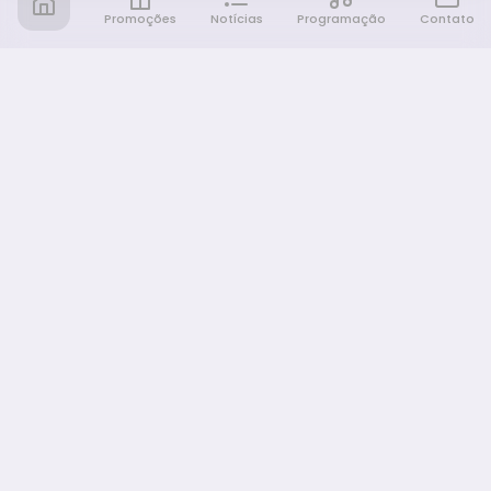
Promoções
Notícias
Programação
Contato
Notícia FM
Ligou, Virou Notícia!
NAVEGAÇÃO
Promoções
Programação
Sobre nós
Notícias
Equipe