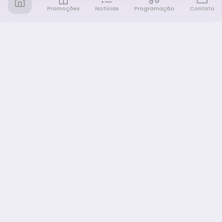
Promoções
Notícias
Programação
Contato
Notícia FM
Ligou, Virou Notícia!
NAVEGAÇÃO
Promoções
Programação
Sobre nós
Notícias
Equipe