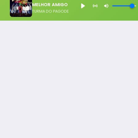
MELHOR AMIGO
TURMA DO PAGODE
Notícia FM
Ligou, Virou Notícia!
Todos os Direito Reservados - uHost ·
Política de P