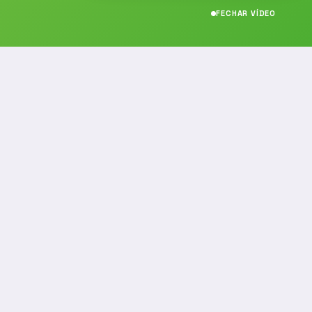
FECHAR VÍDEO
CONTATO
(19) 989314021
(19) 9 8931-4021
contato@noticiafm.com.br
comercial@noticiafm.com.br