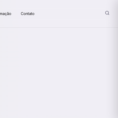
amação
Contato