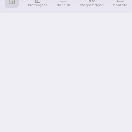
Promoções
Notícias
Programação
Contato
Notícia FM
Ligou, Virou Notícia!
NAVEGAÇÃO
Promoções
Programação
Sobre nós
Notícias
Equipe